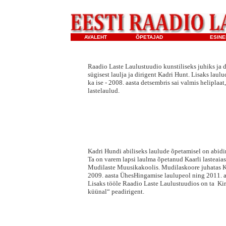
AVALEHT
ÕPETAJAD
ESINE
Raadio Laste Laulustuudio kunstiliseks juhiks ja d
sügisest laulja ja dirigent Kadri Hunt. Lisaks laul
ka ise - 2008. aasta detsembris sai valmis heliplaa
lastelaulud.
Kadri Hundi abiliseks laulude õpetamisel on abidi
Ta on varem lapsi laulma õpetanud Kaarli lasteaia
Mudilaste Muusikakoolis. Mudilaskoore juhatas Ka
2009. aasta ÜhesHingamise laulupeol ning 2011. aa
Lisaks tööle Raadio Laste Laulustuudios on ta Ki
küünal“ peadirigent.