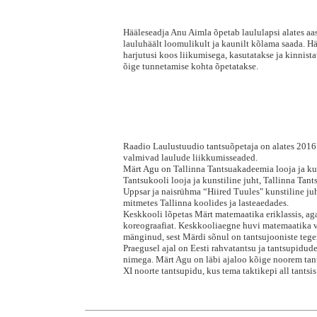
Hääleseadja Anu Aimla õpetab laululapsi alates aa
lauluhäält loomulikult ja kaunilt kõlama saada. H
harjutusi koos liikumisega, kasutatakse ja kinnist
õige tunnetamise kohta õpetatakse.
Raadio Laulustuudio tantsuõpetaja on alates 2016. 
valmivad laulude liikkumisseaded.
Märt Agu on Tallinna Tantsuakadeemia looja ja ku
Tantsukooli looja ja kunstiline juht, Tallinna Ta
Uppsar ja naisrühma “Hiired Tuules" kunstiline juh
mitmetes Tallinna koolides ja lasteaedades.
Keskkooli lõpetas Märt matemaatika eriklassis, a
koreograafiat. Keskkooliaegne huvi matemaatika vas
mänginud, sest Märdi sõnul on tantsujooniste teg
Praegusel ajal on Eesti rahvatantsu ja tantsupidud
nimega. Märt Agu on läbi ajaloo kõige noorem tants
XI noorte tantsupidu, kus tema taktikepi all tantsis